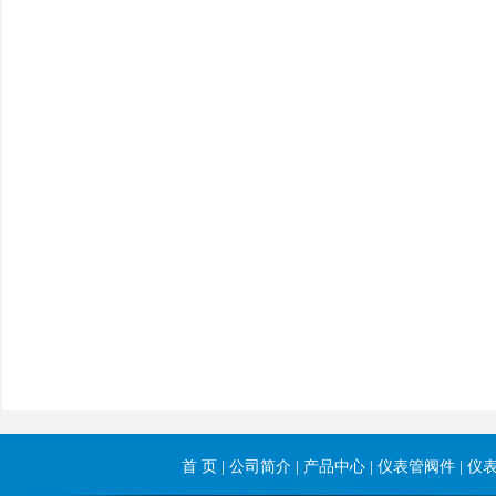
首 页
|
公司简介
|
产品中心
|
仪表管阀件
|
仪