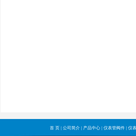
首 页
|
公司简介
|
产品中心
|
仪表管阀件
|
仪