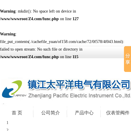
Warning
: mkdir(): No space left on device in
/www/wwwroot/Z4.com/func.php
on line
127
Warning
:
file_put_contents(./cachefile_yuan/of158.com/cache/72/0f578/4f043.html):
failed to open stream: No such file or directory in
/www/wwwroot/Z4.com/func.php
on line
115
首 页
公司简介
产品中心
仪表管阀件
1
2