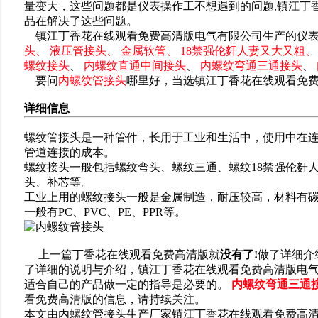
量变大，这些问题都是仪表操作工不想遇到的问题,镇江丁
品在解决了这些问题。
镇江丁香花在线观看免费高清版电气有限公司生产的仪表
头、
液压管接头、
金属软管、
18禁强伦姧人妻又大又粗、
螺纹接头
、
内螺纹直通中间接头
、
内螺纹弯通三通接头
、
要问
内螺纹管接头
哪里好，当选镇江丁香花在线观看免
详细信息
螺纹管接头是一种管件，长用于工业和生活中，使用中在
管道连接的成本。
螺纹接头一般包括螺纹弯头、螺纹三通、螺纹18禁强伦姧
头、补芯等。
工业上用的螺纹接头一般是金属制造，耐压较高，材料有
一般有PC、PVC、PE、PPR等。
上一篇丁香花在线观看免费高清版就
没有了!
做了详细介
了详细的说明与介绍，镇江丁香花在线观看免费高清版电
适合自己的产品做一定的指导是必要的。
内螺纹弯通三通
看免费高清版的信息，请持续关注。
本文由内螺纹管接头生产厂家镇江丁香花在线观看免费高清版电气有限