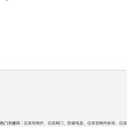
热门关键词：
仪表管阀件
、
仪表阀门
、
防爆电器
、
仪表管阀件标准
、
仪表