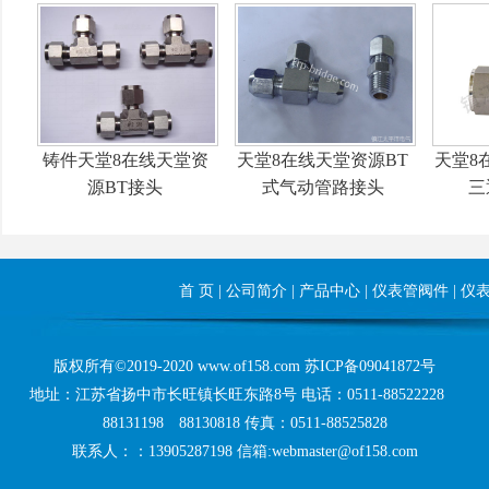
铸件天堂8在线天堂资
天堂8在线天堂资源BT
天堂8
源BT接头
式气动管路接头
三
首 页
|
公司简介
|
产品中心
|
仪表管阀件
|
仪
版权所有©2019-2020 www.of158.com
苏ICP备09041872号
地址：江苏省扬中市长旺镇长旺东路8号 电话：0511-88522228
88131198 88130818 传真：0511-88525828
联系人：：13905287198 信箱:webmaster@of158.com