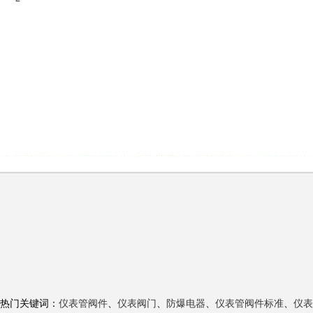
热门关键词：
仪表管阀件
、
仪表阀门
、
防爆电器
、
仪表管阀件标准
、
仪表