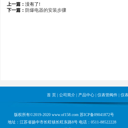
上一篇：
没有了!
下一篇：
防爆电器的安装步骤
首 页
|
公司简介
|
产品中心
|
仪表管阀件
|
仪
版权所有©2019-2020 www.of158.com
苏ICP备09041872号
地址：江苏省扬中市长旺镇长旺东路8号 电话：0511-88522228