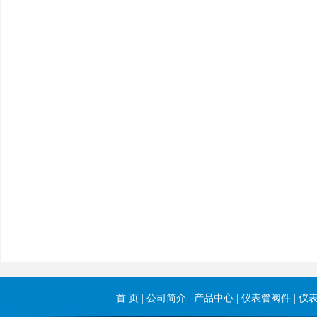
首 页
|
公司简介
|
产品中心
|
仪表管阀件
|
仪