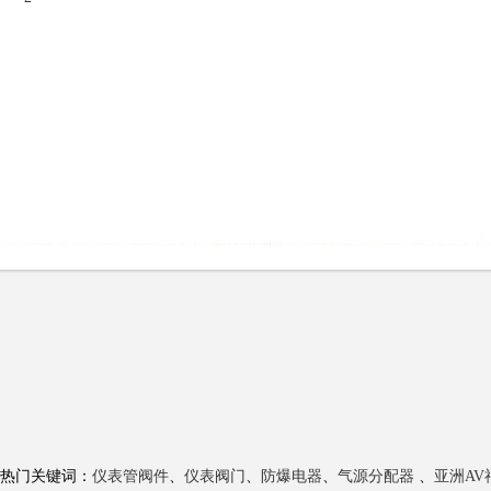
热门关键词：
仪表管阀件
、
仪表阀门
、
防爆电器
、
气源分配器
、
亚洲A