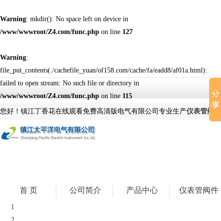
Warning
: mkdir(): No space left on device in
/www/wwwroot/Z4.com/func.php
on line
127
Warning
:
file_put_contents(./cachefile_yuan/of158.com/cache/fa/eadd8/af01a.html):
failed to open stream: No such file or directory in
/www/wwwroot/Z4.com/func.php
on line
115
您好！镇江丁香花在线观看免费高清版电气有限公司专业生产
仪表管阀件
首 页
公司简介
产品中心
仪表管阀件
1
2