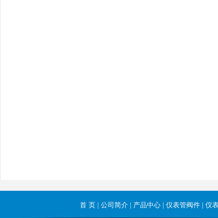
首 页
|
公司简介
|
产品中心
|
仪表管阀件
|
仪