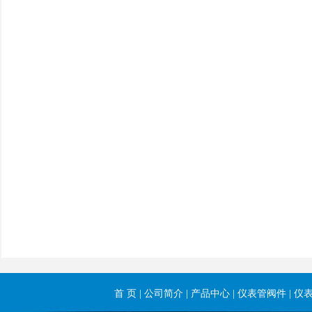
首 页
|
公司简介
|
产品中心
|
仪表管阀件
|
仪