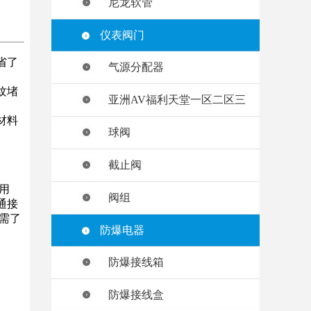
尼龙软管
仪表阀门
省了
气源分配器
纹堵
亚洲AV福利天堂一区二区三
材料
球阀
截止阀
用
阀组
通接
需了
防爆电器
。
防爆接线箱
防爆接线盒