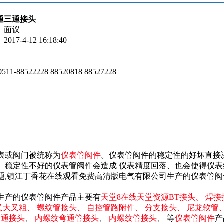
通三通接头
：面议
7-4-12 16:18:40
：
1-88522228 88520818 88527228
表或阀门被统称为
仪表管阀件
。仪表管阀件的稳定性的好坏直接
。稳定性不好的仪表管阀件会造成 仪表精度回落、也会使得仪表
题,镇江丁香花在线观看免费高清版电气有限公司生产的仪表管阀
生产的仪表管阀件产品主要有
天堂8在线天堂资源BT接头、
焊接
又大又粗、
螺纹管接头、
自控管路附件、
分支接头、
尼龙软管
三通接头
、
内螺纹弯通管接头
、
内螺纹管接头
、 等
仪表管阀件
产