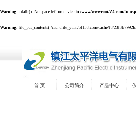
Warning
: mkdir(): No space left on device in
/www/wwwroot/Z4.com/func.
Warning
: file_put_contents(./cachefile_yuan/of158.com/cache/f8/23f3f/7992b.h
首 页
公司简介
产品中心