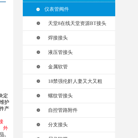
仪表管阀件
天堂8在线天堂资源BT接头
焊接接头
液压管接头
金属软管
18禁强伦姧人妻又大又粗
决定
螺纹管接头
维护
件产
自控管路附件
接
分支接头
、
外
品。