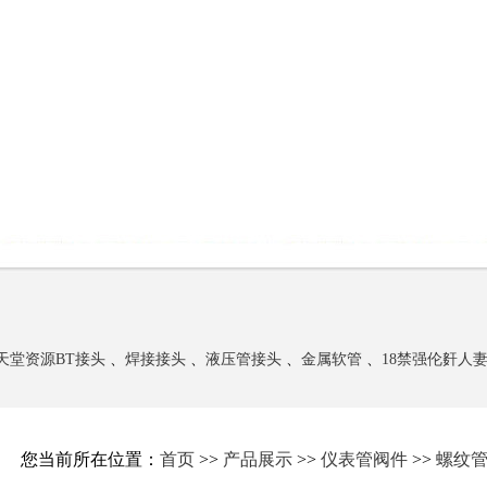
天堂资源BT接头
、
焊接接头
、
液压管接头
、
金属软管
、
18禁强伦姧人
您当前所在位置：
首页
>>
产品展示
>>
仪表管阀件
>>
螺纹