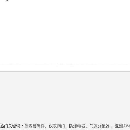
热门关键词：
仪表管阀件
、
仪表阀门
、
防爆电器
、
气源分配器
、
亚洲A