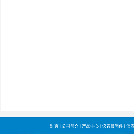
首 页
|
公司简介
|
产品中心
|
仪表管阀件
|
仪