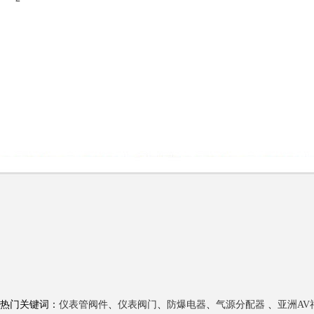
热门关键词：
仪表管阀件
、
仪表阀门
、
防爆电器
、
气源分配器
、
亚洲A