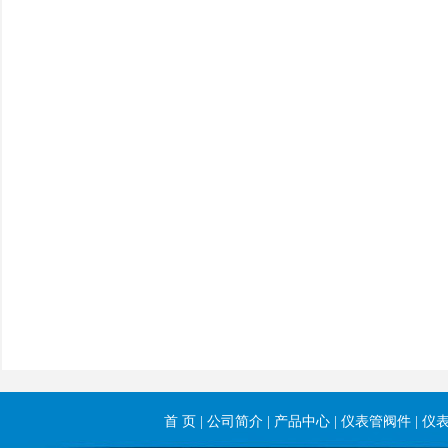
首 页
|
公司简介
|
产品中心
|
仪表管阀件
|
仪