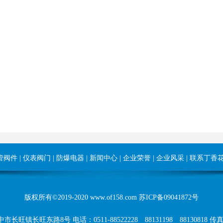
管阀件
|
仪表阀门
|
防爆电器
|
新闻中心
|
企业荣誉
|
企业风采
|
联系丁香
版权所有©2019-2020 www.of158.com
苏ICP备09041872号
镇长旺东路8号 电话：0511-88522228 88131198 88130818 传真：0