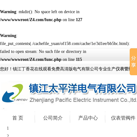
Warning
: mkdir(): No space left on device in
/www/wwwroot/Z4.com/func.php
on line
127
Warning
:
file_put_contents(./cachefile_yuan/of158.com/cache/1e/3d1ee/bb5bc.html):
failed to open stream: No such file or directory in
/www/wwwroot/Z4.com/func.php
on line
115
您好！镇江丁香花在线观看免费高清版电气有限公司专业生产
仪表管阀件
首 页
公司简介
产品中心
仪表管阀件
1
2