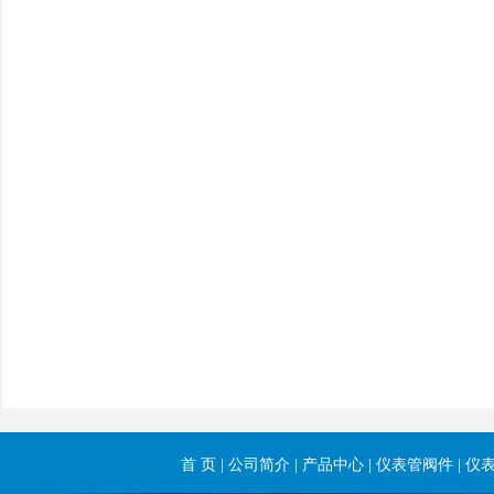
首 页
|
公司简介
|
产品中心
|
仪表管阀件
|
仪