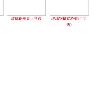
玻璃钢垂直上弯通
玻璃钢槽式桥架(工字
边)