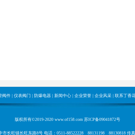
管阀件
|
仪表阀门
|
防爆电器
|
新闻中心
|
企业荣誉
|
企业风采
|
联系丁香
版权所有©2019-2020 www.of158.com
苏ICP备09041872号
镇长旺东路8号 电话：0511-88522228 88131198 88130818 传真：0