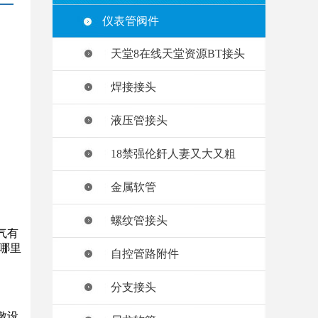
仪表管阀件
天堂8在线天堂资源BT接头
焊接接头
液压管接头
18禁强伦姧人妻又大又粗
金属软管
螺纹管接头
气有
哪里
自控管路附件
分支接头
敷设