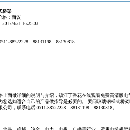
式桥架
价格：面议
7/4/21 16:25:03
：
11-88522228 88131198 88130818
格上面做详细的说明与介绍，镇江丁香花在线观看免费高清版电
为您选购适合自己的产品做指导是必要的。 要问玻璃钢梯式桥架
话:0511-88522228 88131198 88130818。
，食品，机械，冶金，电力，电视，广播等行业。运用电缆桥架